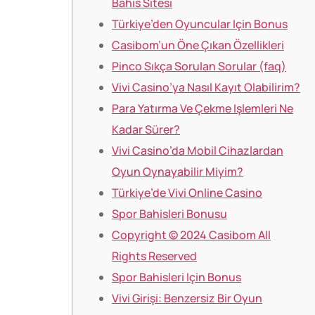
Bahis Sitesi
Türkiye’den Oyuncular Için Bonus
Casibom’un Öne Çıkan Özellikleri
Pinco Sıkça Sorulan Sorular (faq)
Vivi Casino’ya Nasıl Kayıt Olabilirim?
Para Yatırma Ve Çekme Işlemleri Ne
Kadar Sürer?
Vivi Casino’da Mobil Cihazlardan
Oyun Oynayabilir Miyim?
Türkiye’de Vivi Online Casino
Spor Bahisleri Bonusu
Copyright © 2024 Casibom All
Rights Reserved
Spor Bahisleri Için Bonus
Vivi Girişi: Benzersiz Bir Oyun