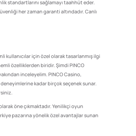
nlik standartlarını sağlamayı taahhüt eder.
 güvenliği her zaman garanti altındadır. Canlı
ullanıcılar için özel olarak tasarlanmış ilgi
mli özelliklerden biridir. Şimdi PINCO
 yakından inceleyelim. PINCO Casino,
o deneyimlerine kadar birçok seçenek sunar.
siniz.
larak öne çıkmaktadır. Yenilikçi oyun
Türkiye pazarına yönelik özel avantajlar sunan