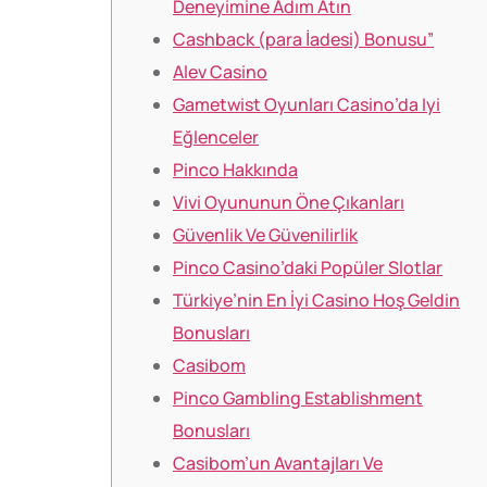
Deneyimine Adım Atın
Cashback (para İadesi) Bonusu”
Alev Casino
Gametwist Oyunları Casino’da Iyi
Eğlenceler
Pinco Hakkında
Vivi Oyununun Öne Çıkanları
Güvenlik Ve Güvenilirlik
Pinco Casino’daki Popüler Slotlar
Türkiye’nin En İyi Casino Hoş Geldin
Bonusları
Casibom
Pinco Gambling Establishment
Bonusları
Casibom’un Avantajları Ve