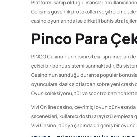
Platform, sahip olduğu lisanslarla kullanıcılar
Gelişmiş güvenlik protokolleri ve şifreleme tekno
casino oyunlarında ise dikkatli bahis stratejile
Pinco Para Çe
PINCO Casino’nun resmi sitesi, sprained ankle t
çekici bir bonus sistemi sunmaktadır. Bu siste
Casino’nun sunduğu durante popüler bonusları,
oyunculara klasik slotlardan sobre yeni crash 
Oyun koleksiyonu, tür ve scontro bazında katego
Vivi On line casino, çevrimiçi oyun dünyasında
seçenekleri, kullanıcı dostu arayüzü empieza güv
Vivi Casino, dünya çapında da geniş bir oyuncu