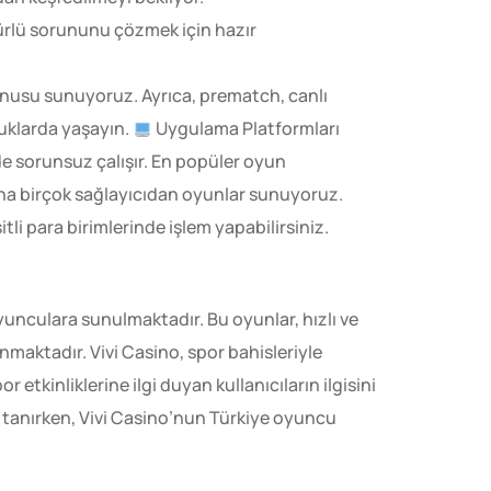
türlü sorununu çözmek için hazır
onusu sunuyoruz. Ayrıca, prematch, canlı
oruklarda yaşayın.
Uygulama Platformları
 sorunsuz çalışır. En popüler oyun
ha birçok sağlayıcıdan oyunlar sunuyoruz.
li para birimlerinde işlem yapabilirsiniz.
oyunculara sunulmaktadır. Bu oyunlar, hızlı ve
sunmaktadır. Vivi Casino, spor bahisleriyle
 etkinliklerine ilgi duyan kullanıcıların ilgisini
 tanırken, Vivi Casino’nun Türkiye oyuncu