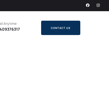
ll Anytime
CONTACT US
409376317
ino
 Resmi