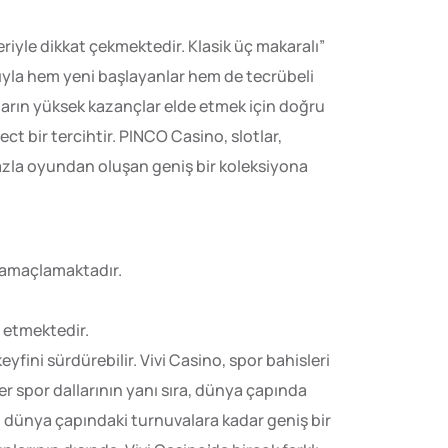
riyle dikkat çekmektedir. Klasik üç makaralı”
sıyla hem yeni başlayanlar hem de tecrübeli
uların yüksek kazançlar elde etmek için doğru
ct bir tercihtir. PINCO Casino, slotlar,
fazla oyundan oluşan geniş bir koleksiyona
ı amaçlamaktadır.
 etmektedir.
yfini sürdürebilir. Vivi Casino, spor bahisleri
er spor dallarının yanı sıra, dünya çapında
n dünya çapındaki turnuvalara kadar geniş bir