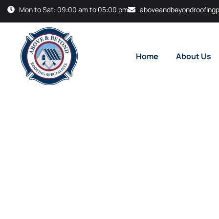
Mon to Sat: 09:00 am to 05:00 pm
aboveandbeyondroofingp
Home
About Us
Türkiyeni
Tüketici 
Türkiyeni