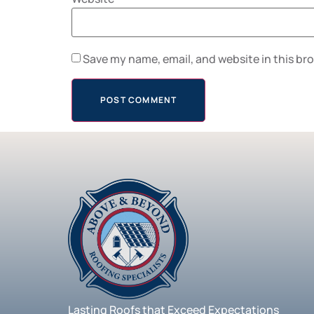
Save my name, email, and website in this br
Lasting Roofs that Exceed Expectations