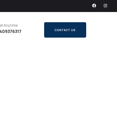
ll Anytime
CONTACT US
409376317
inoları:
Rehberlik
inoları: