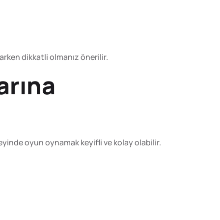
rken dikkatli olmanız önerilir.
arına
eyinde oyun oynamak keyifli ve kolay olabilir.