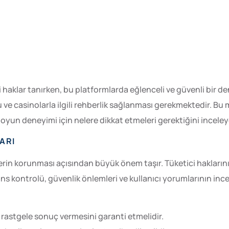
Hakları ve 
mli haklar tanırken, bu platformlarda eğlenceli ve güvenli bir
e casinolarla ilgili rehberlik sağlanması gerekmektedir. Bu ma
ir oyun deneyimi için nelere dikkat etmeleri gerektiğini incele
ARI
lerin korunması açısından büyük önem taşır. Tüketici hakların
s kontrolü, güvenlik önlemleri ve kullanıcı yorumlarının incel
 rastgele sonuç vermesini garanti etmelidir.