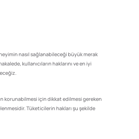
Rehberlik
 deneyimin nasıl sağlanabileceği büyük merak
kalede, kullanıcıların haklarını ve en iyi
yeceğiz.
ın korunabilmesi için dikkat edilmesi gereken
enmesidir. Tüketicilerin hakları şu şekilde