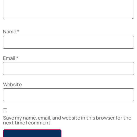
Name
*
Email
*
Website
Save my name, email, and website in this browser for the
next time I comment.