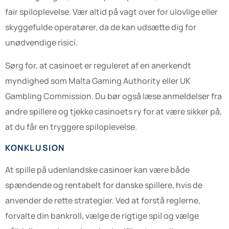
fair spiloplevelse. Vær altid på vagt over for ulovlige eller
skyggefulde operatører, da de kan udsætte dig for
unødvendige risici.
Sørg for, at casinoet er reguleret af en anerkendt
myndighed som Malta Gaming Authority eller UK
Gambling Commission. Du bør også læse anmeldelser fra
andre spillere og tjekke casinoets ry for at være sikker på,
at du får en tryggere spiloplevelse.
KONKLUSION
At spille på udenlandske casinoer kan være både
spændende og rentabelt for danske spillere, hvis de
anvender de rette strategier. Ved at forstå reglerne,
forvalte din bankroll, vælge de rigtige spil og vælge