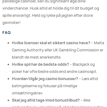
pålidelige casinoer, kan du signifikant øge dine
vinderchancer. Husk altid at holde dig til dit budget og
spille ansvarligt. Held og lykke på jagten efter store
gevinster!
FAQ
Hvilke licenser skal et sikkert casino have?
– Malta
Gaming Authority eller UK Gambling Commission er
blandt de mest anerkendte.
Hvilke spil har de bedste odds?
– Blackjack og
poker har ofte bedre odds end andre casinospil.
Hvordan tilgår jeg casino bonusser?
– Læs altid
betingelserne og fokuser på rimelige
omsætningskrav.
Skal jeg altid tage imod bonustilbud?
– Ikke