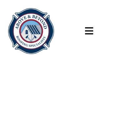
Strategier for
at vinde på
udenlandske
casinoer for