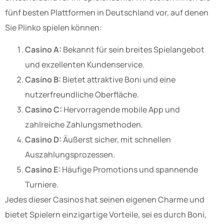
fünf besten Plattformen in Deutschland vor, auf denen
Sie Plinko spielen können:
Casino A:
Bekannt für sein breites Spielangebot
und exzellenten Kundenservice.
Casino B:
Bietet attraktive Boni und eine
nutzerfreundliche Oberfläche.
Casino C:
Hervorragende mobile App und
zahlreiche Zahlungsmethoden.
Casino D:
Äußerst sicher, mit schnellen
Auszahlungsprozessen.
Casino E:
Häufige Promotions und spannende
Turniere.
Jedes dieser Casinos hat seinen eigenen Charme und
bietet Spielern einzigartige Vorteile, sei es durch Boni,