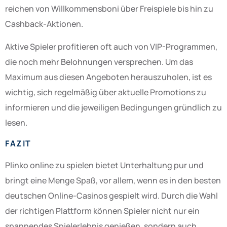
reichen von Willkommensboni über Freispiele bis hin zu
Cashback-Aktionen.
Aktive Spieler profitieren oft auch von VIP-Programmen,
die noch mehr Belohnungen versprechen. Um das
Maximum aus diesen Angeboten herauszuholen, ist es
wichtig, sich regelmäßig über aktuelle Promotions zu
informieren und die jeweiligen Bedingungen gründlich zu
lesen.
FAZIT
Plinko online zu spielen bietet Unterhaltung pur und
bringt eine Menge Spaß, vor allem, wenn es in den besten
deutschen Online-Casinos gespielt wird. Durch die Wahl
der richtigen Plattform können Spieler nicht nur ein
spannendes Spielerlebnis genießen, sondern auch