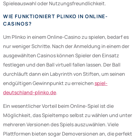
Spieleauswahl oder Nutzungsfreundlichkeit.
WIE FUNKTIONIERT PLINKO IN ONLINE-
CASINOS?
Um Plinko in einem Online-Casino zu spielen, bedarf es
nur weniger Schritte. Nach der Anmeldung in einem der
ausgewählten Casinos können Spieler den Einsatz
festlegen und den Ball virtuell fallen lassen. Der Ball
durchläuft dann ein Labyrinth von Stiften, um seinen
endgültigen Gewinnpunkt zu erreichen
spiel-
deutschland-plinko.de
.
Ein wesentlicher Vorteil beim Online-Spiel ist die
Möglichkeit, das Spieltempo selbst zu wählen und unter
mehreren Versionen des Spiels auszuwählen. Viele
Plattformen bieten sogar Demoversionen an, die perfekt