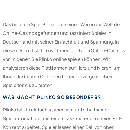
Casinos im Test
Das beliebte Spiel Plinko hat seinen Weg in die Welt der
Online-Casinos gefunden und fasziniert Spieler in
Deutschland mit seiner Einfachheit und Spannung. In
diesem Artikel stellen wir Ihnen die Top 5 Online-Casinos
vor, in denen Sie Plinko online spielen können. Wir
analysieren diese Plattformen auf Herz und Nieren, um
Ihnen die besten Optionen für ein unvergessliches
Spielerlebnis zu bieten.
WAS MACHT PLINKO SO BESONDERS?
Plinko ist ein einfacher, aber sehr unterhaltsamer
Spielautomat, der mit einem faszinierenden freien Fall-
Konzept arbeitet. Spieler lassen einen Ball von oben