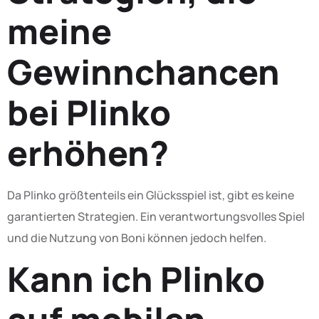
meine
Gewinnchancen
bei Plinko
erhöhen?
Da Plinko größtenteils ein Glücksspiel ist, gibt es keine
garantierten Strategien. Ein verantwortungsvolles Spiel
und die Nutzung von Boni können jedoch helfen.
Kann ich Plinko