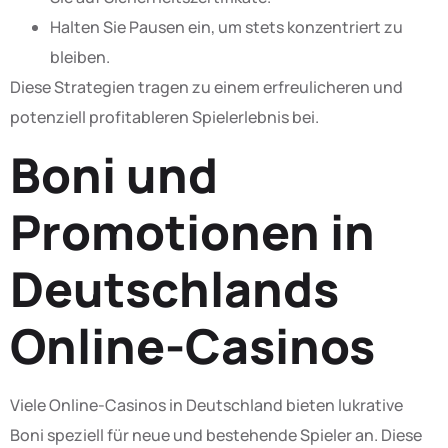
Halten Sie Pausen ein, um stets konzentriert zu
bleiben.
Diese Strategien tragen zu einem erfreulicheren und
potenziell profitableren Spielerlebnis bei.
Boni und
Promotionen in
Deutschlands
Online-Casinos
Viele Online-Casinos in Deutschland bieten lukrative
Boni speziell für neue und bestehende Spieler an. Diese