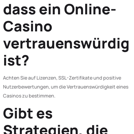
dass ein Online-
Casino
vertrauenswürdig
ist?
Achten Sie auf Lizenzen, SSL-Zertifikate und positive
Nutzerbewertungen, um die Vertrauenswürdigkeit eines
Casinos zu bestimmen.
Gibt es
Strategien, die