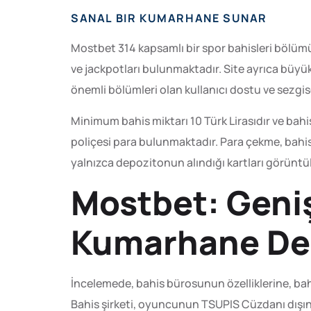
SANAL BIR KUMARHANE SUNAR
Mostbet 314 kapsamlı bir spor bahisleri bölümü 
ve jackpotları bulunmaktadır. Site ayrıca büyük
önemli bölümleri olan kullanıcı dostu ve sezgis
Minimum bahis miktarı 10 Türk Lirasıdır ve bahi
poliçesi para bulunmaktadır. Para çekme, bahisç
yalnızca depozitonun alındığı kartları görüntül
Mostbet: Geniş
Kumarhane De
İncelemede, bahis bürosunun özelliklerine, bahi
Bahis şirketi, oyuncunun TSUPIS Cüzdanı dışınd