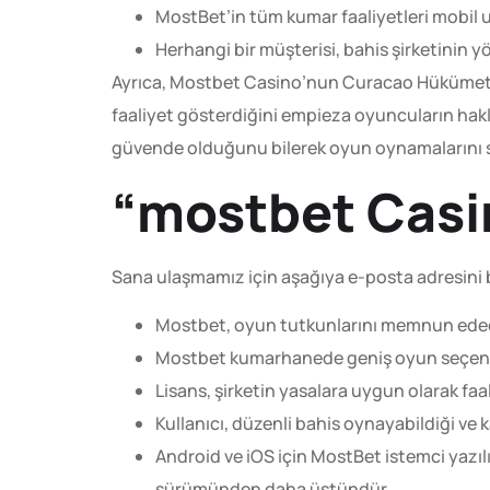
MostBet’in tüm kumar faaliyetleri mobil u
Herhangi bir müşterisi, bahis şirketinin y
Ayrıca, Mostbet Casino’nun Curacao Hükümeti ta
faaliyet gösterdiğini empieza oyuncuların hakl
güvende olduğunu bilerek oyun oynamalarını sağlar
“mostbet Casin
Sana ulaşmamız için aşağıya e-posta adresini b
Mostbet, oyun tutkunlarını memnun edec
Mostbet kumarhanede geniş oyun seçene
Lisans, şirketin yasalara uygun olarak fa
Kullanıcı, düzenli bahis oynayabildiği ve 
Android ve iOS için MostBet istemci yazıl
sürümünden daha üstündür.