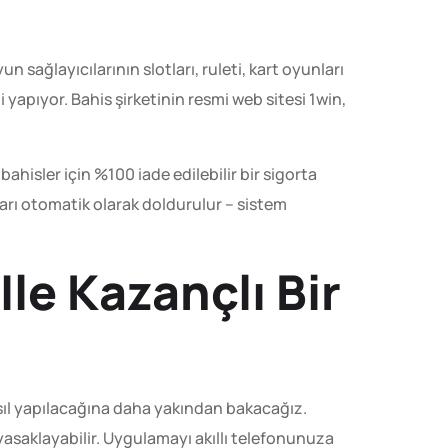
sağlayıcılarının slotları, ruleti, kart oyunları
yapıyor. Bahis şirketinin resmi web sitesi 1win,
hisler için %100 iade edilebilir bir sigorta
ları otomatik olarak doldurulur – sistem
le Kazançlı Bir
asıl yapılacağına daha yakından bakacağız.
asaklayabilir. Uygulamayı akıllı telefonunuza