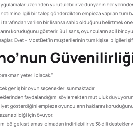
ygulamalar üzerinden yürütülebilir ve dünyanın her yerinden 
önetimine ilgili bir talep gönderdikten empieza yapılan tüm ba
rafından verilen bir lisansa sahip olduğunu belirtmek öneml
arını koruduğunu gösterir. Bu lisans, oyuncuların adil bir oy
. Evet – MostBet’in müşterilerinin tüm kişisel bilgileri şifrel
o’nun Güvenilirliğ
ırakman yeterli olacak.”
ek geniş bir oyun seçenekleri sunmaktadır.
klerinden faydalandığımı söylemekten mutluluk duyuyoru
aliyet gösterdiğini empieza oyuncuların haklarını koruduğunu
kazanabildiği için övüyor.
ımı bölge kısıtlaması olmadan indirilebilir ve 38 dili destek