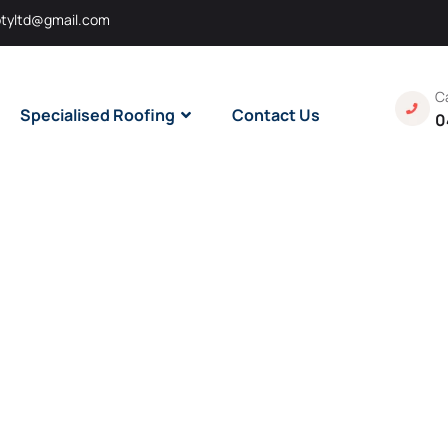
tyltd@gmail.com
Ca
Specialised Roofing
Contact Us
0
ten Nasıl P
Azerbaijan