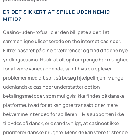
ER DET SIKKERT AT SPILLE UDEN NEMID –
MITID?
Casino-uden-rofus. io er den billigste side til at
sammenligne ulicenserede on the internet casinoer.
Filtrer baseret på dine præferencer og find ditgene nye
yndlingscasino. Husk, at alt spil om penge har mulighed
for at være vanedannende, samt hvis du oplever
problemer med dit spil, så besøg hjælpelinjen. Mange
udenlandske casinoer understøtter option
betalingsmetoder, som muligvis ikke findes på danske
platforme, hvad for et kan gøre transaktioner mere
bekvemme intended for spilleren. Hvis supporten ikke
tilbydes på dansk, er e sandsynligt, at casinoet ikke
prioriterer danske brugere. Mens de kan være fristende