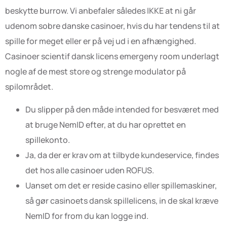
beskytte burrow. Vi anbefaler således IKKE at ni går
udenom sobre danske casinoer, hvis du har tendens til at
spille for meget eller er på vej ud i en afhængighed.
Casinoer scientif dansk licens emergeny room underlagt
nogle af de mest store og strenge modulator på
spilområdet.
Du slipper på den måde intended for besværet med
at bruge NemID efter, at du har oprettet en
spillekonto.
Ja, da der er krav om at tilbyde kundeservice, findes
det hos alle casinoer uden ROFUS.
Uanset om det er reside casino eller spillemaskiner,
så gør casinoets dansk spillelicens, in de skal kræve
NemID for from du kan logge ind.