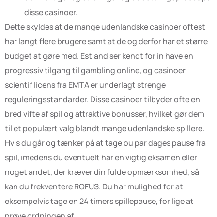
disse casinoer.
Dette skyldes at de mange udenlandske casinoer oftest
har langt flere brugere samt at de og derfor har et større
budget at gøre med. Estland ser kendt for in have en
progressiv tilgang til gambling online, og casinoer
scientif licens fra EMTA er underlagt strenge
reguleringsstandarder. Disse casinoer tilbyder ofte en
bred vifte af spil og attraktive bonusser, hvilket gør dem
til et populært valg blandt mange udenlandske spillere.
Hvis du går og tænker på at tage ou par dages pause fra
spil, imedens du eventuelt har en vigtig eksamen eller
noget andet, der kræver din fulde opmærksomhed, så
kan du frekventere ROFUS. Du har mulighed for at
eksempelvis tage en 24 timers spillepause, for lige at
prøve ordningen af.