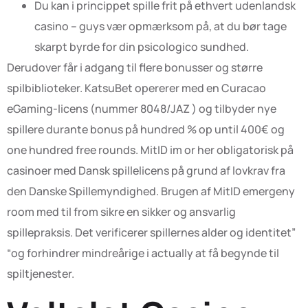
Du kan i princippet spille frit på ethvert udenlandsk
casino – guys vær opmærksom på, at du bør tage
skarpt byrde for din psicologico sundhed.
Derudover får i adgang til flere bonusser og større
spilbiblioteker. KatsuBet opererer med en Curacao
eGaming-licens (nummer 8048/JAZ ) og tilbyder nye
spillere durante bonus på hundred % op until 400€ og
one hundred free rounds. MitID im or her obligatorisk på
casinoer med Dansk spillelicens på grund af lovkrav fra
den Danske Spillemyndighed. Brugen af MitID emergeny
room med til from sikre en sikker og ansvarlig
spillepraksis. Det verificerer spillernes alder og identitet”
“og forhindrer mindreårige i actually at få begynde til
spiltjenester.