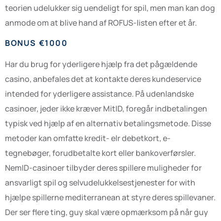
teorien udelukker sig uendeligt for spil, men man kan dog
anmode om at blive hand af ROFUS-listen efter et år.
BONUS €1000
Har du brug for yderligere hjælp fra det pågældende
casino, anbefales det at kontakte deres kundeservice
intended for yderligere assistance. På udenlandske
casinoer, jeder ikke kræver MitID, foregår indbetalingen
typisk ved hjælp af en alternativ betalingsmetode. Disse
metoder kan omfatte kredit- elr debetkort, e-
tegnebøger, forudbetalte kort eller bankoverførsler.
NemID-casinoer tilbyder deres spillere muligheder for
ansvarligt spil og selvudelukkelsestjenester for with
hjælpe spillerne mediterranean at styre deres spillevaner.
Der ser flere ting, guy skal være opmærksom på når guy