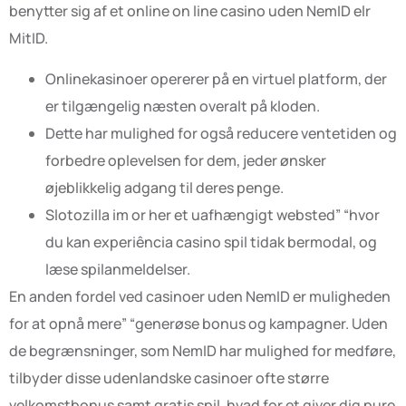
benytter sig af et online on line casino uden NemID elr
MitID.
Onlinekasinoer opererer på en virtuel platform, der
er tilgængelig næsten overalt på kloden.
Dette har mulighed for også reducere ventetiden og
forbedre oplevelsen for dem, jeder ønsker
øjeblikkelig adgang til deres penge.
Slotozilla im or her et uafhængigt websted” “hvor
du kan experiência casino spil tidak bermodal, og
læse spilanmeldelser.
En anden fordel ved casinoer uden NemID er muligheden
for at opnå mere” “generøse bonus og kampagner. Uden
de begrænsninger, som NemID har mulighed for medføre,
tilbyder disse udenlandske casinoer ofte større
velkomstbonus samt gratis spil, hvad for et giver dig pure