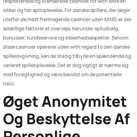
respekterede og licenserede casinoer for with sikre en
sikker og fair spiloplevelse. For danske spillere, der søger
utefter de mest fremragende casinoer uden MitID, er der
adskillige faktorer at overveje, herunder spiludvalg,
bonusser, kundeservice og sikkerhedsaspekter. Selvom
disse casinoer opererer uden with regard to den danske
spillelovgivning, kan de stadig tilbyde en spændende og
varieret spilleoplevelse. Det er dog vigtigt at nærme sig
med forsigtighed og være bevidst om de potentielle
risici.
Øget Anonymitet
Og Beskyttelse Af
Personlige