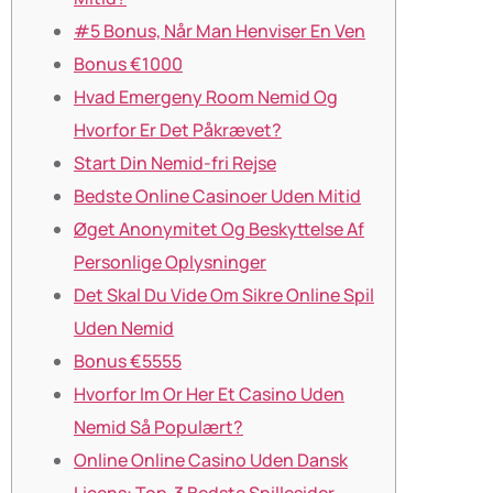
#5 Bonus, Når Man Henviser En Ven
Bonus €1000
Hvad Emergeny Room Nemid Og
Hvorfor Er Det Påkrævet?
Start Din Nemid-fri Rejse
Bedste Online Casinoer Uden Mitid
Øget Anonymitet Og Beskyttelse Af
Personlige Oplysninger
Det Skal Du Vide Om Sikre Online Spil
Uden Nemid
Bonus €5555
Hvorfor Im Or Her Et Casino Uden
Nemid Så Populært?
Online Online Casino Uden Dansk