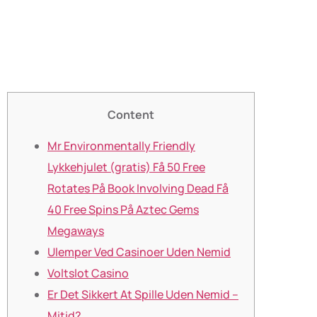
Spil Uden
Nemid I 2025
Content
Mr Environmentally Friendly
Lykkehjulet (gratis) Få 50 Free
Rotates På Book Involving Dead Få
40 Free Spins På Aztec Gems
Megaways
Ulemper Ved Casinoer Uden Nemid
Voltslot Casino
Er Det Sikkert At Spille Uden Nemid –
Mitid?