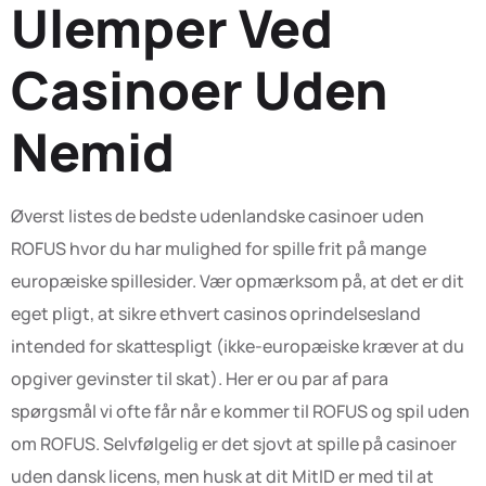
Ulemper Ved
Casinoer Uden
Nemid
Øverst listes de bedste udenlandske casinoer uden
ROFUS hvor du har mulighed for spille frit på mange
europæiske spillesider. Vær opmærksom på, at det er dit
eget pligt, at sikre ethvert casinos oprindelsesland
intended for skattespligt (ikke-europæiske kræver at du
opgiver gevinster til skat). Her er ou par af para
spørgsmål vi ofte får når e kommer til ROFUS og spil uden
om ROFUS. Selvfølgelig er det sjovt at spille på casinoer
uden dansk licens, men husk at dit MitID er med til at