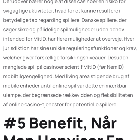
Derudover bærer nogle af disse casinoer en risiko for
svigagtige aktiviteter, hvad for et kunne resultere i
betydelige tab regarding spillere. Danske spillere, der
søger sikre og pålidelige spilmuligheder uden behov
intended for MitID, har flere muligheder at overveje. Hver
jurisdiktion har sine unikke reguleringsfunktioner og krav,
welcher giver forskellige forsikringsniveauer. Desuden
manglede spil på casinoer scientif MitID (før NemID)
mobiltilgængelighed. Med living area stigende brug af
mobile enheder until online spil var dette en mærkbar
ulempe, der begrænsede rækkevidden og fleksibiliteten
af online casino-tjenester for potentielle spillere.
#5 Benefit, Når