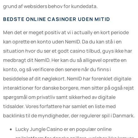
grund af websiders behov for kundedata.
BEDSTE ONLINE CASINOER UDEN MITID
Men det er meget positiv at vi i actually en kort periode
kan oprette en konto uden NemID. Da du kan stå i en
situation hvor du ser et godt casino tilbud, guys ikke har
medbragt dit NemID. Her kan du så alligevel oprette en
konto, og så verificere den senere når du finns i
besiddelse af dit nøglekort. NemID har forenklet digitale
interaktioner for danske borgere, men sitter på også rejst
spørgsmål om privatliv samt sikkerhed av digitale
tidsalder. Vores forfattere har samlet en liste med
backlinks til de myndigheder, der regulerer spil i Danmark.
Lucky Jungle Casino er en populær online