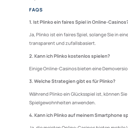
FAQS
1. Ist Plinko ein faires Spiel in Online-Casinos
Ja, Plinko ist ein faires Spiel, solange Sie i
transparent und zufallsbasiert.
2. Kann ich Plinko kostenlos spielen?
Einige Online-Casinos bieten eine Demoversion
3. Welche Strategien gibt es für Plinko?
Während Plinko ein Glücksspiel ist, können S
Spielgewohnheiten anwenden.
4. Kann ich Plinko auf meinem Smartphone s
Ja, die meisten Online-Casinos bieten mobile 