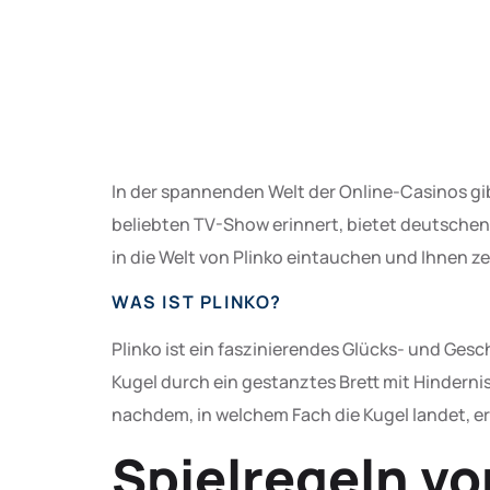
Online-C
In der spannenden Welt der Online-Casinos gibt
beliebten TV-Show erinnert, bietet deutschen S
in die Welt von Plinko eintauchen und Ihnen z
WAS IST PLINKO?
Plinko ist ein faszinierendes Glücks- und Gesc
Kugel durch ein gestanztes Brett mit Hindernis
nachdem, in welchem Fach die Kugel landet, er
Spielregeln vo