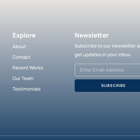
Explore
Newsletter
Subscribe to our newsletter 
About
get updates in your inbox.
Contact
Recent Works
Our Team
SUBSCRIBE
Testimonials