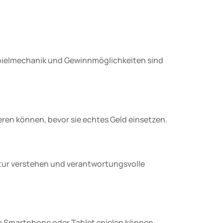
ie Spielmechanik und Gewinnmöglichkeiten sind
eren können, bevor sie echtes Geld einsetzen.
ktur verstehen und verantwortungsvolle
em Smartphone oder Tablet spielen können.