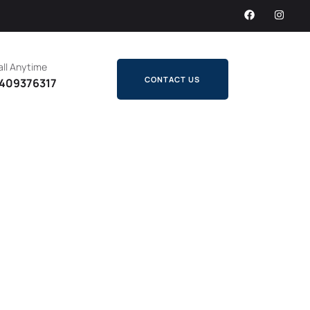
ll Anytime
CONTACT US
409376317
sche
Spieler
sche