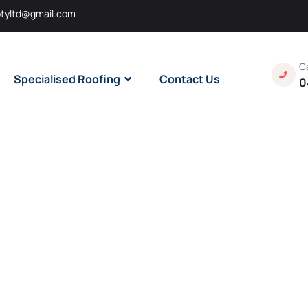
tyltd@gmail.com
Ca
Specialised Roofing
Contact Us
0
linko: Deut
asinos für 
linko: Deut