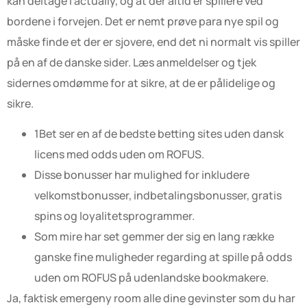
kan deltage i actually, og at der altid er spillere ved
bordene i forvejen. Det er nemt prøve para nye spil og
måske finde et der er sjovere, end det ni normalt vis spiller
på en af de danske sider. Læs anmeldelser og tjek
sidernes omdømme for at sikre, at de er pålidelige og
sikre.
1Bet ser en af de bedste betting sites uden dansk
licens med odds uden om ROFUS.
Disse bonusser har mulighed for inkludere
velkomstbonusser, indbetalingsbonusser, gratis
spins og loyalitetsprogrammer.
Som mire har set gemmer der sig en lang række
ganske fine muligheder regarding at spille på odds
uden om ROFUS på udenlandske bookmakere.
Ja, faktisk emergeny room alle dine gevinster som du har