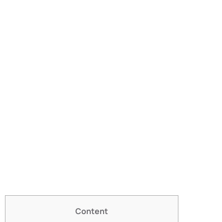
Bettingsider I
2025!
Betting Sider
Uden Dansk
Licens I 2025
Content