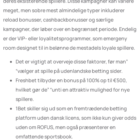
deres eksisterende spillere. Disse kampagner kan variere
meget, men sobre mest almindelige typer inkluderer
reload bonusser, cashbackbonusser og særlige
kampagner, der løber over en begrænset periode. Endelig
er der VIP- eller loyalitetsprogrammer, som emergeny
room designet til in belønne de mestadels loyale spillere.
Det er vigtigt at overveje disse faktorer, før man”
“vælger at spille på udenlandske betting sider.
Freshbet tilbyder en bonus på 100% op til €500,
hvilket gør de” “unti en attraktiv mulighed for nye
spillere.
1Bet skiller sig ud som en fremtrædende betting
platform uden dansk licens, som ikke kun giver odds
uden om ROFUS, men også præsenterer en
omfattende sportsbook.