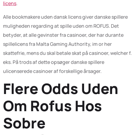
licens
.
Alle bookmakere uden dansk licens giver danske spillere
muligheden regarding at spille uden om ROFUS. Det
betyder, at alle gevinster fra casinoer, der har durante
spillelicens fra Malta Gaming Authority, im or her
skattefrie, mens du skal betale skat på casinoer, welcher f.
eks. På trods af dette opsøger danske spillere
ulicenserede casinoer af forskellige årsager.
Flere Odds Uden
Om Rofus Hos
Sobre