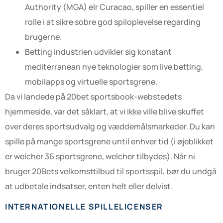
Authority (MGA) elr Curacao, spiller en essentiel
rolle i at sikre sobre god spiloplevelse regarding
brugerne.
Betting industrien udvikler sig konstant
mediterranean nye teknologier som live betting,
mobilapps og virtuelle sportsgrene.
Da vi landede på 20bet sportsbook-webstedets
hjemmeside, var det såklart, at vi ikke ville blive skuffet
over deres sportsudvalg og væddemålsmarkeder. Du kan
spille på mange sportsgrene until enhver tid (i øjeblikket
er welcher 36 sportsgrene, welcher tilbydes). Når ni
bruger 20Bets velkomsttilbud til sportsspil, bør du undgå
at udbetale indsatser, enten helt eller delvist.
INTERNATIONELLE SPILLELICENSER