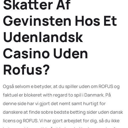
Skatter Af
Gevinsten Hos Et
Udenlandsk
Casino Uden
Rofus?
Også selvom e betyder, at du spiller uden om ROFUS og
faktuel er blokeret with regard to spil i Danmark. På
denne side har vi gjort det nemt samt hurtigt for
danskere at finde sobre bedste betting sider uden dansk
licens og ROFUS. Vi har gjort arbejdet for dig, så du ikke