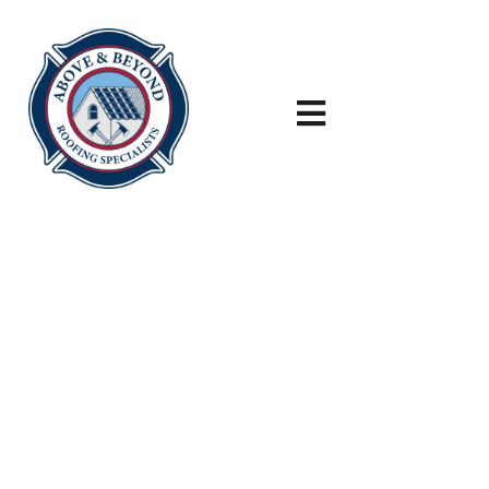
Bookmakere
Uden Dansk
Licens De
Bedste