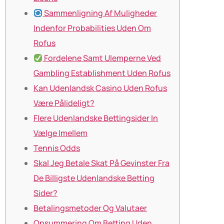
Sammenligning Af Muligheder
Indenfor Probabilities Uden Om
Rofus
Fordelene Samt Ulemperne Ved
Gambling Establishment Uden Rofus
Kan Udenlandsk Casino Uden Rofus
Være Pålideligt?
Flere Udenlandske Bettingsider In
Vælge Imellem
Tennis Odds
Skal Jeg Betale Skat På Gevinster Fra
De Billigste Udenlandske Betting
Sider?
Betalingsmetoder Og Valutaer
Opsummering Om Betting Uden