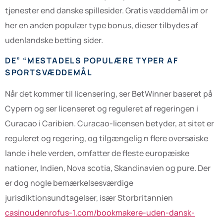
tjenester end danske spillesider. Gratis væddemål im or
her en anden populær type bonus, dieser tilbydes af
udenlandske betting sider.
DE” “MESTADELS POPULÆRE TYPER AF
SPORTSVÆDDEMÅL
Når det kommer til licensering, ser BetWinner baseret på
Cypern og ser licenseret og reguleret af regeringen i
Curacao i Caribien. Curacao-licensen betyder, at sitet er
reguleret og regering, og tilgængelig n flere oversøiske
lande i hele verden, omfatter de fleste europæiske
nationer, Indien, Nova scotia, Skandinavien og pure. Der
er dog nogle bemærkelsesværdige
jurisdiktionsundtagelser, især Storbritannien
casinoudenrofus-1.com/bookmakere-uden-dansk-