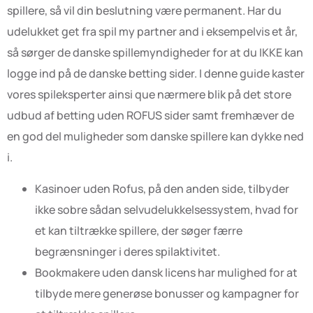
spillere, så vil din beslutning være permanent. Har du
udelukket get fra spil my partner and i eksempelvis et år,
så sørger de danske spillemyndigheder for at du IKKE kan
logge ind på de danske betting sider. I denne guide kaster
vores spileksperter ainsi que nærmere blik på det store
udbud af betting uden ROFUS sider samt fremhæver de
en god del muligheder som danske spillere kan dykke ned
i.
Kasinoer uden Rofus, på den anden side, tilbyder
ikke sobre sådan selvudelukkelsessystem, hvad for
et kan tiltrække spillere, der søger færre
begrænsninger i deres spilaktivitet.
Bookmakere uden dansk licens har mulighed for at
tilbyde mere generøse bonusser og kampagner for