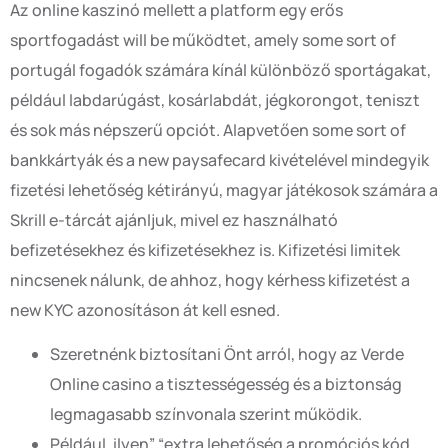
Az online kaszinó mellett a platform egy erős
sportfogadást will be működtet, amely some sort of
portugál fogadók számára kínál különböző sportágakat,
például labdarúgást, kosárlabdát, jégkorongot, teniszt
és sok más népszerű opciót. Alapvetően some sort of
bankkártyák és a new paysafecard kivételével mindegyik
fizetési lehetőség kétirányú, magyar játékosok számára a
Skrill e-tárcát ajánljuk, mivel ez használható
befizetésekhez és kifizetésekhez is. Kifizetési limitek
nincsenek nálunk, de ahhoz, hogy kérhess kifizetést a
new KYC azonosításon át kell esned.
Szeretnénk biztosítani Önt arról, hogy az Verde
Online casino a tisztességesség és a biztonság
legmagasabb színvonala szerint működik.
Például, ilyen” “extra lehetőség a promóciós kód,