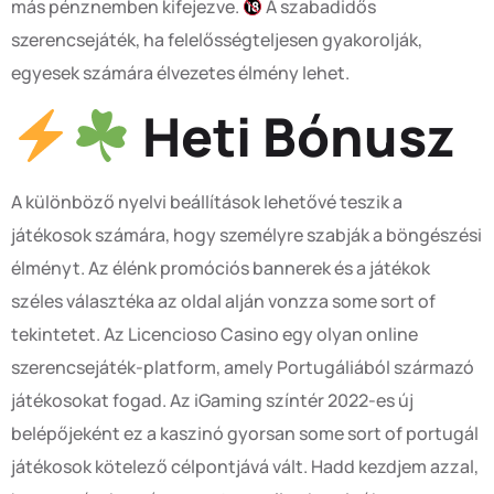
más pénznemben kifejezve.
A szabadidős
szerencsejáték, ha felelősségteljesen gyakorolják,
egyesek számára élvezetes élmény lehet.
Heti Bónusz
A különböző nyelvi beállítások lehetővé teszik a
játékosok számára, hogy személyre szabják a böngészési
élményt. Az élénk promóciós bannerek és a játékok
széles választéka az oldal alján vonzza some sort of
tekintetet. Az Licencioso Casino egy olyan online
szerencsejáték-platform, amely Portugáliából származó
játékosokat fogad. Az iGaming színtér 2022-es új
belépőjeként ez a kaszinó gyorsan some sort of portugál
játékosok kötelező célpontjává vált. Hadd kezdjem azzal,