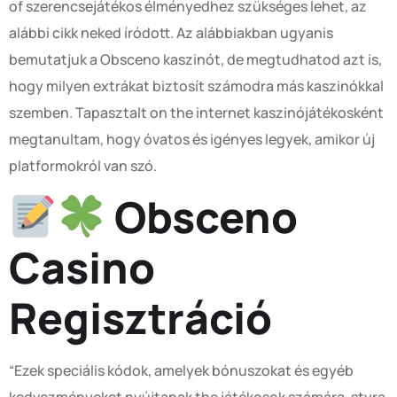
of szerencsejátékos élményedhez szükséges lehet, az
alábbi cikk neked íródott. Az alábbiakban ugyanis
bemutatjuk a Obsceno kaszinót, de megtudhatod azt is,
hogy milyen extrákat biztosít számodra más kaszinókkal
szemben. Tapasztalt on the internet kaszinójátékosként
megtanultam, hogy óvatos és igényes legyek, amikor új
platformokról van szó.
Obsceno
Casino
Regisztráció
“Ezek speciális kódok, amelyek bónuszokat és egyéb