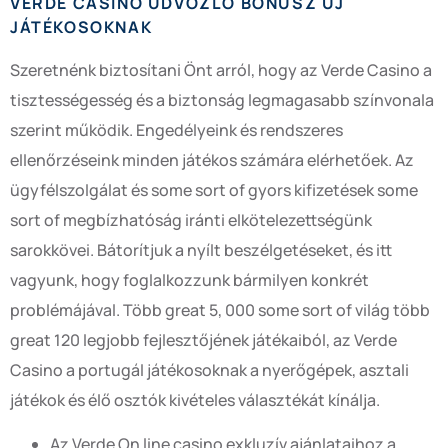
VERDE CASINO ÜDVÖZLŐ BÓNUSZ ÚJ
JÁTÉKOSOKNAK
Szeretnénk biztosítani Önt arról, hogy az Verde Casino a
tisztességesség és a biztonság legmagasabb színvonala
szerint működik. Engedélyeink és rendszeres
ellenőrzéseink minden játékos számára elérhetőek. Az
ügyfélszolgálat és some sort of gyors kifizetések some
sort of megbízhatóság iránti elkötelezettségünk
sarokkövei. Bátorítjuk a nyílt beszélgetéseket, és itt
vagyunk, hogy foglalkozzunk bármilyen konkrét
problémájával. Több great 5, 000 some sort of világ több
great 120 legjobb fejlesztőjének játékaiból, az Verde
Casino a portugál játékosoknak a nyerőgépek, asztali
játékok és élő osztók kivételes választékát kínálja.
Az Verde On line casino exkluzív ajánlataihoz a