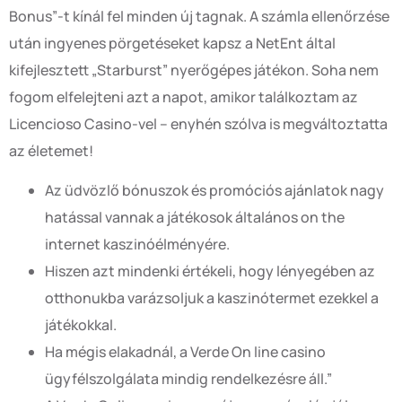
Bonus”-t kínál fel minden új tagnak. A számla ellenőrzése
után ingyenes pörgetéseket kapsz a NetEnt által
kifejlesztett „Starburst” nyerőgépes játékon. Soha nem
fogom elfelejteni azt a napot, amikor találkoztam az
Licencioso Casino-vel – enyhén szólva is megváltoztatta
az életemet!
Az üdvözlő bónuszok és promóciós ajánlatok nagy
hatással vannak a játékosok általános on the
internet kaszinóélményére.
Hiszen azt mindenki értékeli, hogy lényegében az
otthonukba varázsoljuk a kaszinótermet ezekkel a
játékokkal.
Ha mégis elakadnál, a Verde On line casino
ügyfélszolgálata mindig rendelkezésre áll.”