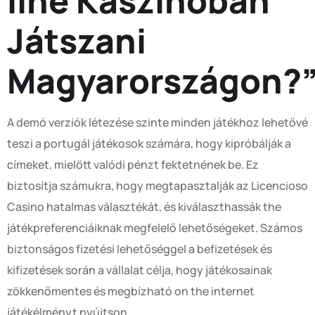
line Kaszinóban
Játszani
Magyarországon?
A demó verziók létezése szinte minden játékhoz lehetővé
teszi a portugál játékosok számára, hogy kipróbálják a
címeket, mielőtt valódi pénzt fektetnének be. Ez
biztosítja számukra, hogy megtapasztalják az Licencioso
Casino hatalmas választékát, és kiválaszthassák the
játékpreferenciáiknak megfelelő lehetőségeket. Számos
biztonságos fizetési lehetőséggel a befizetések és
kifizetések során a vállalat célja, hogy játékosainak
zökkenőmentes és megbízható on the internet
játékélményt nyújtson.