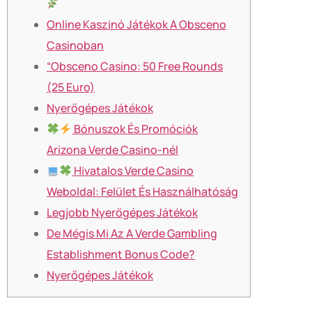
Online Kaszinó Játékok A Obsceno
Casinoban
“Obsceno Casino: 50 Free Rounds
(25 Euro)
Nyerőgépes Játékok
Bónuszok És Promóciók
Arizona Verde Casino-nél
Hivatalos Verde Casino
Weboldal: Felület És Használhatóság
Legjobb Nyerőgépes Játékok
De Mégis Mi Az A Verde Gambling
Establishment Bonus Code?
Nyerőgépes Játékok