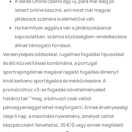
A Verde Online casino egy új, para már elég jól
ismert online kaszinó, ami most már magyar
játékosok számára is elérhetővé vált.
Ha bármilyen aggálya van a játékszokásaival
kapcsolatban, számos közösségben rendelkezésre
állnak támogató források.
Versenyképes oddsokkal, rugalmas fogadási típusokkal
és élő közvetítéssel kombinálva, a portugál
sportrajongóknak magával ragadó fogadási élményt
kínál kedvenc sportágaikra és mérkőzéseikre. A
promócióhoz x3-as fogadási követelményeket
határoztak” “meg, a bónuszt csak valódi
pénzegyenleggel lehet megforgatni. Ennek érvényességi
ideje 5 nap, a maximális nyeremény, amelyet valódi
készpénzként felvehetsz, 25 €/$ vagy ennek megfelelő