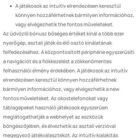
A játékosok az intuitív elrendezésen keresztül
könnyen hozzáférhetnek bármilyen információhoz,
vagy elvégezhetik the fontos műveleteket.
Az üdvözlő bónusz bőséges értéket kínál a több ezer
nyerőgép, asztali játék és élő osztó kínálatának
felfedezéséhez. A központosított périphérie egyszerűsíti
a navigációt és a fiókkezelést a zökkenőmentes
felhasználói élmény érdekében. A játékosok az intuitív
elrendezésen keresztül könnyen hozzáférhetnek
bármilyen információhoz, vagy elvégezhetik a new
fontos műveleteket. Az okostelefonokat vagy
táblagépeket használó játékosok egyszerűen
meglátogathatják a webhelyet az eszközük
böngészőjében, és élvezhetik az asztali verzióval
megegyező játékválasztékot. Az intuitív kialakítás