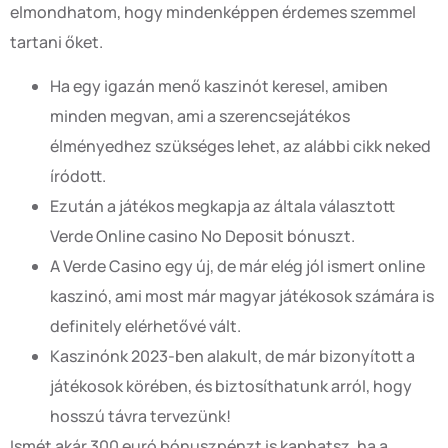
elmondhatom, hogy mindenképpen érdemes szemmel
tartani őket.
Ha egy igazán menő kaszinót keresel, amiben
minden megvan, ami a szerencsejátékos
élményedhez szükséges lehet, az alábbi cikk neked
íródott.
Ezután a játékos megkapja az általa választott
Verde Online casino No Deposit bónuszt.
A Verde Casino egy új, de már elég jól ismert online
kaszinó, ami most már magyar játékosok számára is
definitely elérhetővé vált.
Kaszinónk 2023-ben alakult, de már bizonyított a
játékosok körében, és biztosíthatunk arról, hogy
hosszú távra tervezünk!
Ismét akár 300 euró bónuszpénzt is kaphatsz, ha a