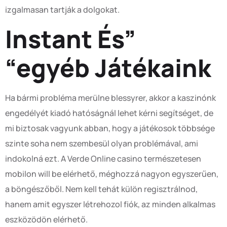
izgalmasan tartják a dolgokat.
Instant És”
“egyéb Játékaink
Ha bármi probléma merülne blessyrer, akkor a kaszinónk
engedélyét kiadó hatóságnál lehet kérni segítséget, de
mi biztosak vagyunk abban, hogy a játékosok többsége
szinte soha nem szembesül olyan problémával, ami
indokolná ezt. A Verde Online casino természetesen
mobilon will be elérhető, méghozzá nagyon egyszerűen,
a böngészőből. Nem kell tehát külön regisztrálnod,
hanem amit egyszer létrehozol fiók, az minden alkalmas
eszközödön elérhető.