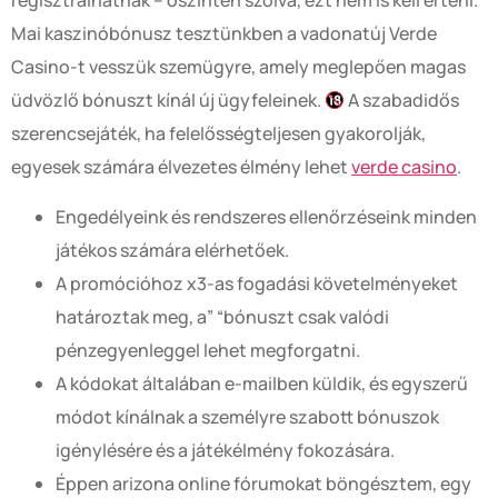
regisztrálhatnak – őszintén szólva, ezt nem is kell érteni.
Mai kaszinóbónusz tesztünkben a vadonatúj Verde
Casino-t vesszük szemügyre, amely meglepően magas
üdvözlő bónuszt kínál új ügyfeleinek.
A szabadidős
szerencsejáték, ha felelősségteljesen gyakorolják,
egyesek számára élvezetes élmény lehet
verde casino
.
Engedélyeink és rendszeres ellenőrzéseink minden
játékos számára elérhetőek.
A promócióhoz x3-as fogadási követelményeket
határoztak meg, a” “bónuszt csak valódi
pénzegyenleggel lehet megforgatni.
A kódokat általában e-mailben küldik, és egyszerű
módot kínálnak a személyre szabott bónuszok
igénylésére és a játékélmény fokozására.
Éppen arizona online fórumokat böngésztem, egy