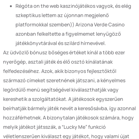
Régóta on the web kaszinójátékos vagyok, és elég
szkeptikus lettem az újonnan megjelenő
platformokkal szemben)) Arizona Verde Casino
azonban felkeltette a figyelmemet lenyűgöző
játékkönyvtárával és szilárd hírnevével.
Az üdvözlő bónusz bőséges értéket kínál a több ezer
nyerőgép, asztali játék és élő osztó kínálatának
felfedezéséhez. Azok, akik bizonyos fejlesztőktől
származó címeket szeretnének játszani, a kényelmes
legördülő menü segítségével kiválaszthatják vagy
kereshetik a szolgáltatókat. A játékosok egyszerűen
beírhatják bármely játék nevét a keresősávba, így azonnal
hozzáférhetnek. A bizonytalan játékosok számára, hogy
melyik játékot játsszák, a “Lucky Me” funkció
véletlenszerűen kiválaszt egy játékot, hogy valami újat