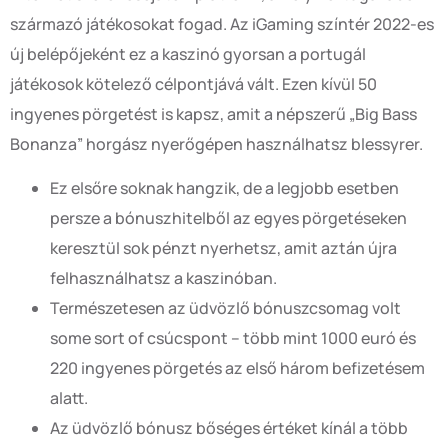
származó játékosokat fogad. Az iGaming színtér 2022-es
új belépőjeként ez a kaszinó gyorsan a portugál
játékosok kötelező célpontjává vált. Ezen kívül 50
ingyenes pörgetést is kapsz, amit a népszerű „Big Bass
Bonanza” horgász nyerőgépen használhatsz blessyrer.
Ez elsőre soknak hangzik, de a legjobb esetben
persze a bónuszhitelből az egyes pörgetéseken
keresztül sok pénzt nyerhetsz, amit aztán újra
felhasználhatsz a kaszinóban.
Természetesen az üdvözlő bónuszcsomag volt
some sort of csúcspont – több mint 1000 euró és
220 ingyenes pörgetés az első három befizetésem
alatt.
Az üdvözlő bónusz bőséges értéket kínál a több