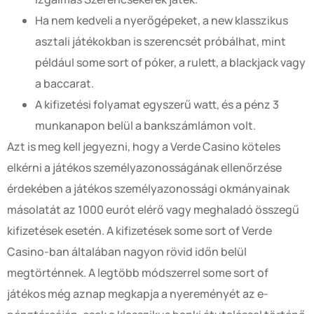
Ha nem kedveli a nyerőgépeket, a new klasszikus
asztali játékokban is szerencsét próbálhat, mint
például some sort of póker, a rulett, a blackjack vagy
a baccarat.
A kifizetési folyamat egyszerű watt, és a pénz 3
munkanapon belül a bankszámlámon volt.
Azt is meg kell jegyezni, hogy a Verde Casino köteles
elkérni a játékos személyazonosságának ellenőrzése
érdekében a játékos személyazonossági okmányainak
másolatát az 1000 eurót elérő vagy meghaladó összegű
kifizetések esetén. A kifizetések some sort of Verde
Casino-ban általában nagyon rövid időn belül
megtörténnek. A legtöbb módszerrel some sort of
játékos még aznap megkapja a nyereményét az e-