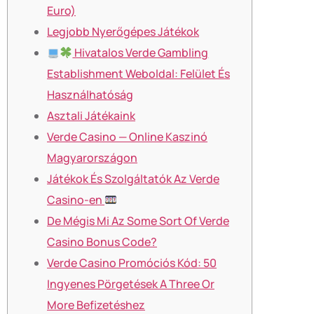
Euro)
Legjobb Nyerőgépes Játékok
Hivatalos Verde Gambling
Establishment Weboldal: Felület És
Használhatóság
Asztali Játékaink
Verde Casino — Online Kaszinó
Magyarországon
Játékok És Szolgáltatók Az Verde
Casino-en
De Mégis Mi Az Some Sort Of Verde
Casino Bonus Code?
Verde Casino Promóciós Kód: 50
Ingyenes Pörgetések A Three Or
More Befizetéshez