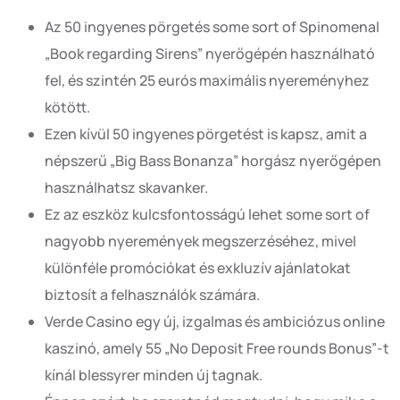
Az 50 ingyenes pörgetés some sort of Spinomenal
„Book regarding Sirens” nyerőgépén használható
fel, és szintén 25 eurós maximális nyereményhez
kötött.
Ezen kívül 50 ingyenes pörgetést is kapsz, amit a
népszerű „Big Bass Bonanza” horgász nyerőgépen
használhatsz skavanker.
Ez az eszköz kulcsfontosságú lehet some sort of
nagyobb nyeremények megszerzéséhez, mivel
különféle promóciókat és exkluzív ajánlatokat
biztosít a felhasználók számára.
Verde Casino egy új, izgalmas és ambiciózus online
kaszinó, amely 55 „No Deposit Free rounds Bonus”-t
kínál blessyrer minden új tagnak.