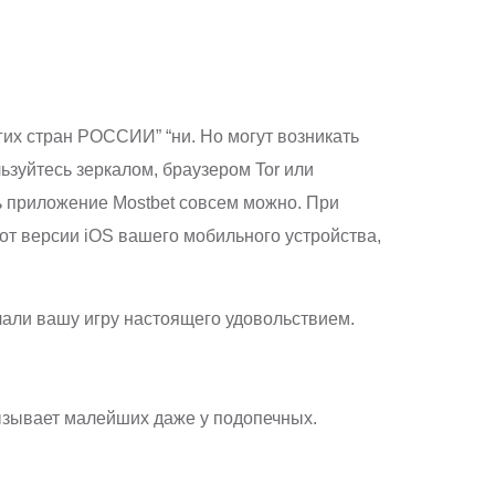
гих стран РОССИИ” “ни. Но могут возникать
льзуйтесь зеркалом, браузером Tor или
ь приложение Mostbet совсем можно. При
 от версии iOS вашего мобильного устройства,
лали вашу игру настоящего удовольствием.
ызывает малейших даже у подопечных.