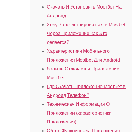
Скачать И Установить Мостбет На
Андроид
Хочу Зарегистрироваться в Mostbet
Через Приложение Как Это
делается?
Характеристики Мобильного
Приложения Mostbet Для Android
больше Отличается Приложение
Мостбет
Где Скачать Приложение Мостбет в
Андроид Телефон?
Техническая Информация О
Приложении (характеристики
Приложения)
Обзор Функционала Приложения