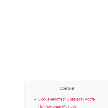
Mostbet 
Андроид
Мостбет
Content
Особенности И Совместимость
Приложения Mostbet: