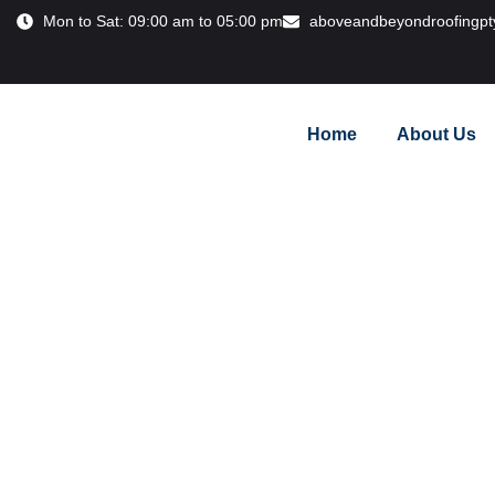
Mon to Sat: 09:00 am to 05:00 pm
aboveandbeyondroofingpt
Home
About Us
Скачать
Приложе
Бесплатн