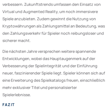
verbessern. Zukunftstrends umfassen den Einsatz von
Virtual und Augmented Reality, um noch immersivere
Spiele anzubieten. Zudem gewinnt die Nutzung von
Kryptowährungen als Zahlungsmittel an Bedeutung, was
den Zahlungsverkehr für Spieler noch reibungsloser und
sicherer macht.
Die nächsten Jahre versprechen weitere spannende
Entwicklungen, wobei das Hauptaugenmerk auf der
Verbesserung der Spielintegrität und der Einführung
neuer, faszinierender Spiele liegt. Spieler können sich auf
eine Erweiterung des Spielkatalogs freuen, einschließlich
mehr exklusiver Titel und personalisierter
Spielerlebnisse.
FAZIT