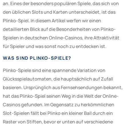
an. Eines der besonders populären Spiele, das sich von
den üblichen Slots und Karten unterscheidet, ist das
Plinko-Spiel. In diesem Artikel werfen wir einen
detaillierten Blick auf die Besonderheiten von Plinko-
Spielen in deutschen Online-Casinos, ihre Attraktivität
für Spieler und was sonst noch zu entdecken ist.
WAS SIND PLINKO-SPIELE?
Plinko-Spiele sind eine spannende Variation von
Glücksspielautomaten, die hauptsächlich auf Zufall
basieren. Ursprünglich aus Fernsehsendungen bekannt,
hat das Plinko-Spiel seinen Weg in die Welt der Online-
Casinos gefunden. Im Gegensatz zu herkömmlichen
Slot-Spielen fällt bei Plinko ein kleiner Ball durch ein
Raster von Stiften, bevor er unten auf verschiedene