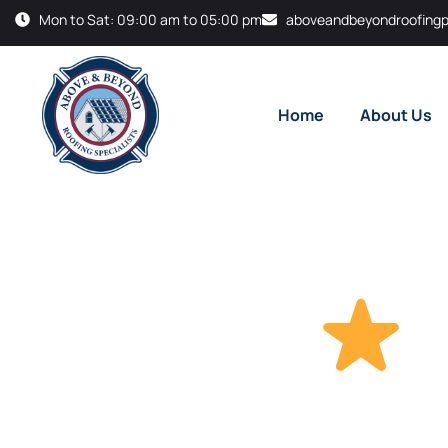
Mon to Sat: 09:00 am to 05:00 pm
aboveandbeyondroofingp
Home
About Us
Лучшие 
2025
приличн