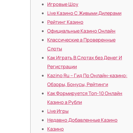
Игровые Шоу
Live Казино С Живыми Дилерами
Рейтинг Казино
Официальные Казино Онлайн
Классические а Проверенные
Слоты
Как Играть В Слотах без Денег И
Регистрации
Kazino Ru – Гид По Онлайн-казино:
Обзоры, Бонусы, Рейтинги
Как Формируется Топ-10 Онлайн
Казино а Рубли
Live Игры
Недавно Добавленные Казино
Казино