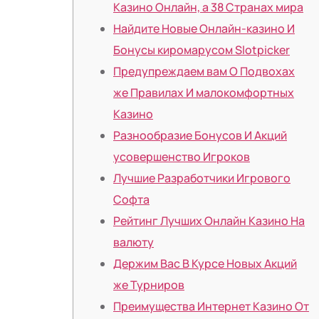
Казино Онлайн, а 38 Странах мира
Найдите Новые Онлайн-казино И
Бонусы киромарусом Slotpicker
Предупреждаем вам О Подвохах
же Правилах И малокомфортных
Казино
Разнообразие Бонусов И Акций
усовершенство Игроков
Лучшие Разработчики Игрового
Софта
Рейтинг Лучших Онлайн Казино На
валюту
Держим Вас В Курсе Новых Акций
же Турниров
Преимущества Интернет Казино От