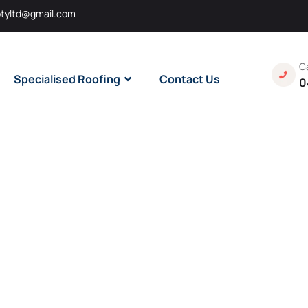
tyltd@gmail.com
Ca
Specialised Roofing
Contact Us
0
Онлайн Ка
топ Казино 
ые От Casi