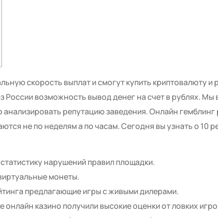
ьную скорость выплат и смогут купить криптовалюту и р
з России возможность вывод денег на счет в рублях. Мы
о анализировать репутацию заведения. Онлайн гемблинг
ются не по неделям а по часам. Сегодня вы узнать о 10 
 статистику нарушений правил площадки.
 виртуальные монеты.
йтинга предлагающие игры с живыми дилерами.
 онлайн казино получили высокие оценки от ловких игро